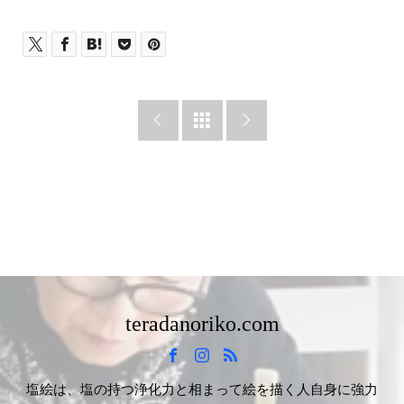



teradanoriko.com
塩絵は、塩の持つ浄化力と相まって絵を描く人自身に強力