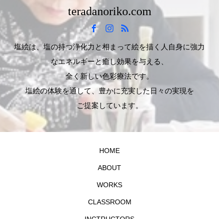
teradanoriko.com
塩絵は、塩の持つ浄化力と相まって絵を描く人自身に強力
なエネルギーと癒し効果を与える、
全く新しい色彩療法です。
塩絵の体験を通して、豊かに充実した日々の実現を
ご提案しています。
HOME
ABOUT
WORKS
CLASSROOM