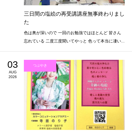
三日間の塩絵の再受講講座無事終わりまし
た
色は奥が深いので 一回のお勉強ではほとんど 皆さん
忘れている 二度三度聞いてやっと 色って本当に凄い...
03
つぶやき
AUG
2026