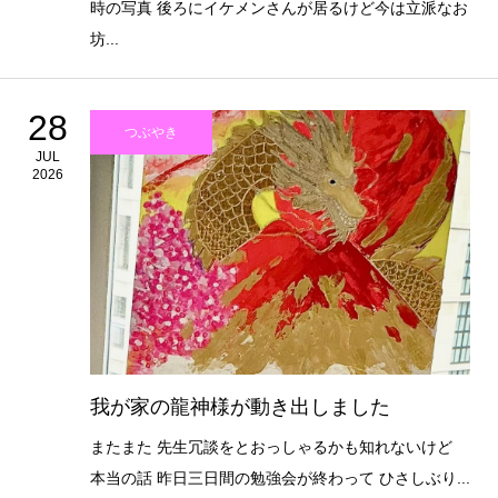
時の写真 後ろにイケメンさんが居るけど今は立派なお
坊...
28
つぶやき
JUL
2026
我が家の龍神様が動き出しました
またまた 先生冗談をとおっしゃるかも知れないけど
本当の話 昨日三日間の勉強会が終わって ひさしぶり...