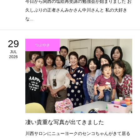
今日から関西の塩絵再受講の勉強会が始まりました お
久しぶりの正者さんみかさん中川さんと 私の大好き
な...
29
つぶやき
JUL
2026
凄い貴重な写真が出てきました
川西サロンにニューヨークのセンコちゃんがきて居る