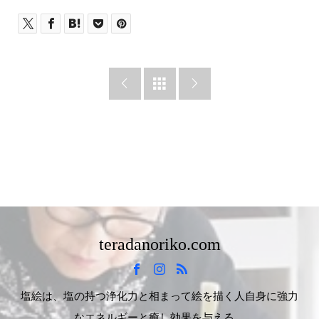



teradanoriko.com
塩絵は、塩の持つ浄化力と相まって絵を描く人自身に強力
なエネルギーと癒し効果を与える、