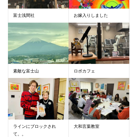
富士浅間社
お嫁入りしました
素敵な富士山
ロボカフェ
ラインにブロックされ
大和言葉教室
て。。